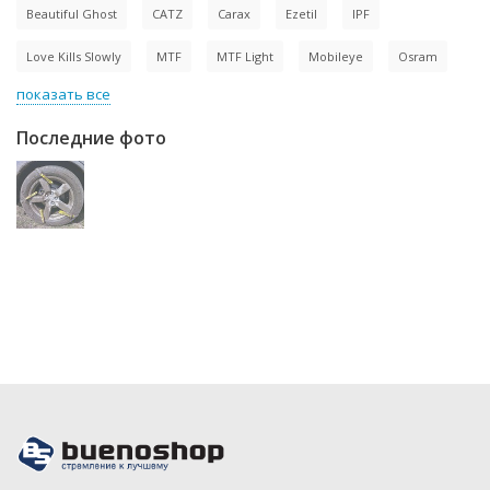
Beautiful Ghost
CATZ
Carax
Ezetil
IPF
Love Kills Slowly
MTF
MTF Light
Mobileye
Osram
показать все
Последние фото