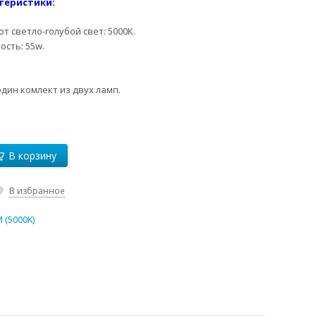
теристики:
ют светло-голубой свет: 5000К.
сть: 55w.
один комлект из двух ламп.
В корзину
В избранное
 (5000K)