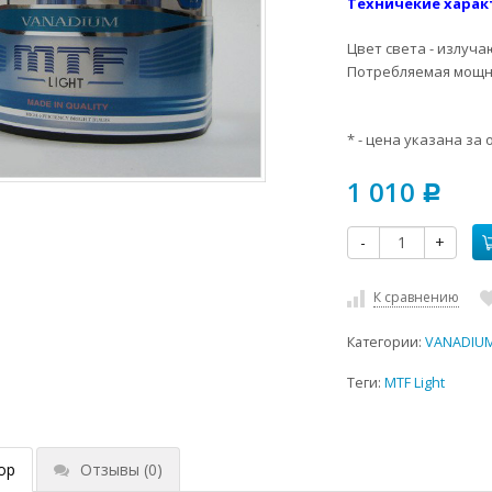
Техничекие харак
Цвет света - излуча
Потребляемая мощно
* - цена указана за 
1 010
Р
-
+
К сравнению
Категории:
VANADIUM
Теги:
MTF Light
ор
Отзывы
(0)