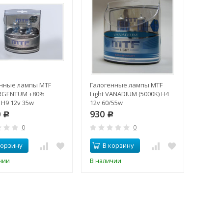
нные лампы MTF
Галогенные лампы MTF
Авто
ARGENTUM +80%
Light VANADIUM (5000K) H4
свето
 H9 12v 35w
12v 60/55w
T10(W2
встро
0
930
Р
Р
1 2
0
0
корзину
В корзину
В
чии
В наличии
В нал