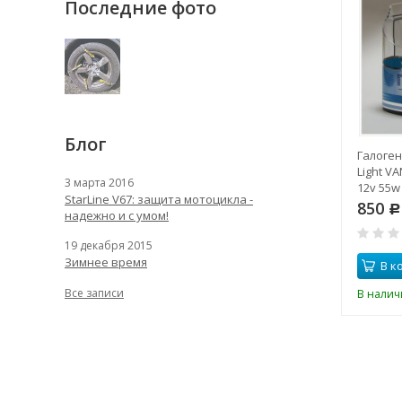
Последние фото
Блог
 контроля
Габаритные галогенные
Галоге
я и температуры
автолампы Philips White
Light V
3 марта 2016
Carax TPMS CRX-
Vision W5W 12V 5W
12v 55w
StarLine V67: защита мотоцикла -
560
850
Р
Р
надежно и с умом!
8
Р
0
19 декабря 2015
0
Зимнее время
Нет в наличии
В к
наличии
Все записи
Нет в наличии
В налич
личии