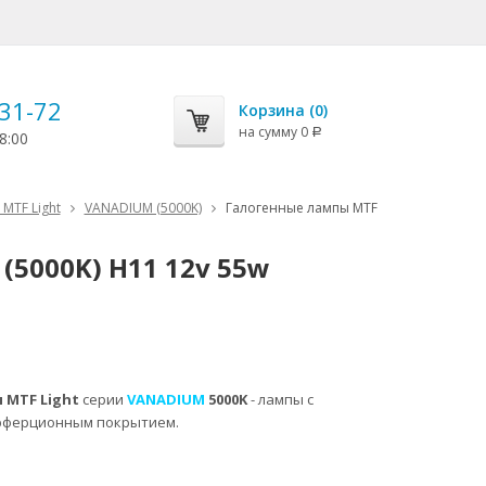
-31-72
Корзина (
0
)
на сумму
0
Р
8:00
MTF Light
VANADIUM (5000K)
Галогенные лампы MTF
5000K) H11 12v 55w
 MTF Light
серии
VANADIUM
5000K
- лампы с
рферционным покрытием.