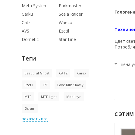
Meta System
Parkmaster
Галоген
Carku
Scala Raider
Catz
Waeco
Техниче
AVS
Ezetil
Dometic
Star Line
Цвет свет
Потребля
Теги
* - цена 
Beautiful Ghost
CATZ
Carax
Ezetil
IPF
Love Kills Slowly
MTF
MTF Light
Mobileye
Osram
С ЭТИМ
показать все