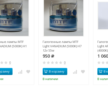
нные лампы MTF
Галогенные лампы MTF
Галоге
ANADIUM (5000K) H1
Light VANADIUM (5000K) H7
Light 
12v 55w
(4000K)
950
1 06
Р
0
0
орзину
В корзину
В 
ии
В наличии
В нали