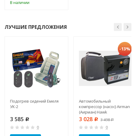
В наличии
ЛУЧШИЕ ПРЕДЛОЖЕНИЯ
-13%
Подогрев сидений Емеля
Автомобильный
УК-2
компрессор (насос) Airman
(Аирман) Hawk
3 585
3 028
Р
Р
3 498
Р
0
0