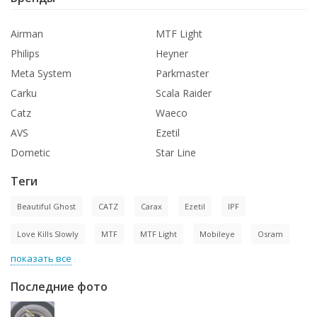
Airman
MTF Light
Philips
Heyner
Meta System
Parkmaster
Carku
Scala Raider
Catz
Waeco
AVS
Ezetil
Dometic
Star Line
Теги
Beautiful Ghost
CATZ
Carax
Ezetil
IPF
Love Kills Slowly
MTF
MTF Light
Mobileye
Osram
показать все
Последние фото