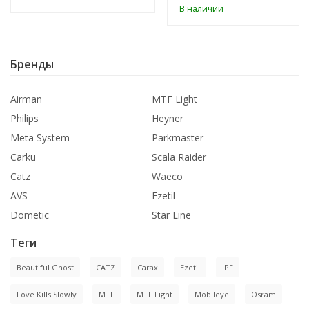
В наличии
Бренды
Airman
MTF Light
Philips
Heyner
Meta System
Parkmaster
Carku
Scala Raider
Catz
Waeco
AVS
Ezetil
Dometic
Star Line
Теги
Beautiful Ghost
CATZ
Carax
Ezetil
IPF
Love Kills Slowly
MTF
MTF Light
Mobileye
Osram