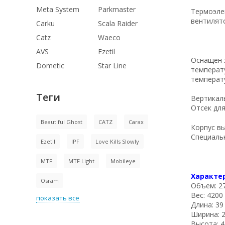
Meta System
Parkmaster
Термоэле
вентилят
Carku
Scala Raider
Catz
Waeco
AVS
Ezetil
Оснащен 
Dometic
Star Line
температу
температу
Теги
Вертикаль
Отсек для
Beautiful Ghost
CATZ
Carax
Корпус в
Специальн
Ezetil
IPF
Love Kills Slowly
MTF
MTF Light
Mobileye
Характе
Osram
Объем: 27
Вес: 4200 
показать все
Длина: 39
Ширина: 2
Высота: 4