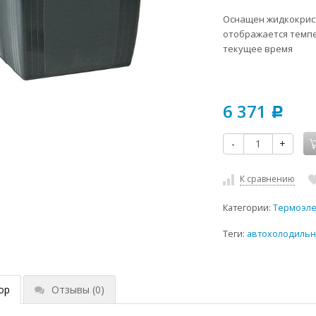
Оснащен жидкокрист
отображается темпе
текущее время
6 371
Р
-
+
К сравнению
Категории:
Термоэле
Теги:
автохолодильн
ор
Отзывы
(0)