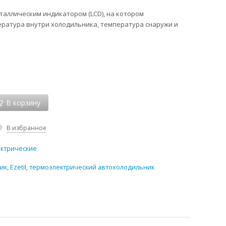
аллическим индикатором (LCD), на котором
ратура внутри холодильника, температура снаружи и
В корзину
В избранное
ктрические
ик
,
Ezetil
,
термоэлектрический автохолодильник