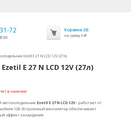
-31-72
Корзина (
0
)
на сумму
0
Р
8:00
лодильник Ezetil E 27 N LCD 12V (27л)
til E 27 N LCD 12V (27л)
Нет в наличии
й автохолодильник
Ezetil E 27 N LCD 12V -
работает от
мобиля 12В. Встроенный вентилятор обеспечивает
ый эффект охлаждения.