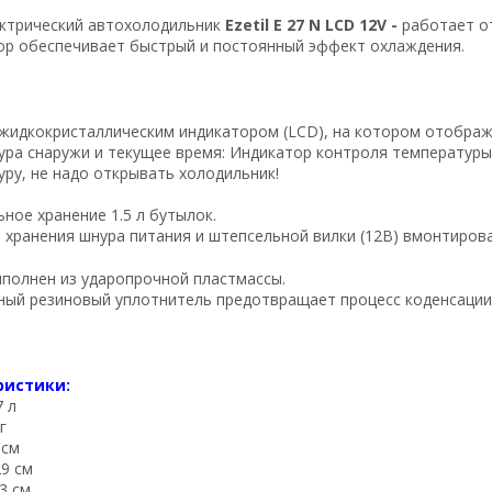
ктрический автохолодильник
Ezetil E 27 N LCD 12V -
работает о
ор обеспечивает быстрый и постоянный эффект охлаждения.
жидкокристаллическим индикатором (LCD), на котором отображ
ра снаружи и текущее время: Индикатор контроля температуры 
ру, не надо открывать холодильник!
ное хранение 1.5 л бутылок.
 хранения шнура питания и штепсельной вилки (12В) вмонтирова
ыполнен из ударопрочной пластмассы.
ый резиновый уплотнитель предотвращает процесс коденсации 
ристики:
 л
г
 см
9 см
3 см