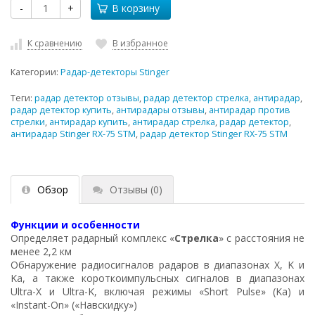
-
+
В корзину
К сравнению
В избранное
Категории:
Радар-детекторы Stinger
Теги:
радар детектор отзывы
,
радар детектор стрелка
,
антирадар
,
радар детектор купить
,
антирадары отзывы
,
антирадар против
стрелки
,
антирадар купить
,
антирадар стрелка
,
радар детектор
,
антирадар Stinger RX-75 STM
,
радар детектор Stinger RX-75 STM
Обзор
Отзывы
(0)
Функции и особенности
Определяет радарный комплекс «
Стрелка
» с расстояния не
менее 2,2 км
Обнаружение радиосигналов радаров в диапазонах X, K и
Ka, а также короткоимпульсных сигналов в диапазонах
Ultra-X и Ultra-K, включая режимы «Short Pulse» (Ka) и
«Instant-On» («Навскидку»)