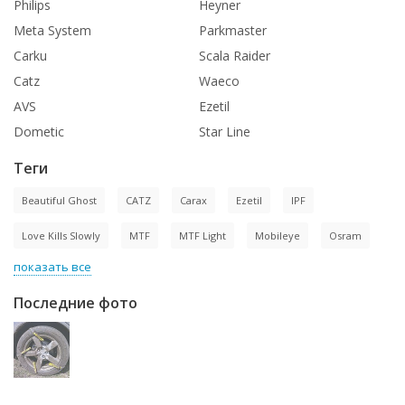
Philips
Heyner
Meta System
Parkmaster
Carku
Scala Raider
Catz
Waeco
AVS
Ezetil
Dometic
Star Line
Теги
Beautiful Ghost
CATZ
Carax
Ezetil
IPF
Love Kills Slowly
MTF
MTF Light
Mobileye
Osram
показать все
Последние фото