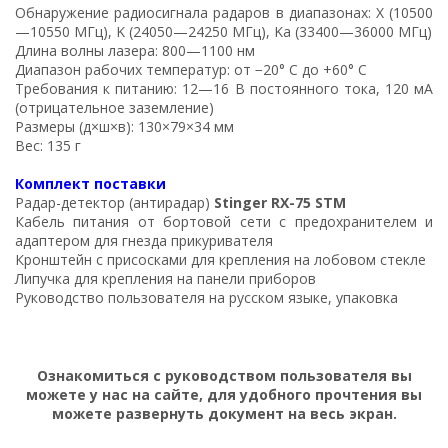
Обнаружение радиосигнала радаров в диапазонах: X (10500
—10550 МГц), K (24050—24250 МГц), Ka (33400—36000 МГц)
Длина волны лазера: 800—1100 нм
Диапазон рабочих температур: от −20° С до +60° C
Требования к питанию: 12—16 В постоянного тока, 120 мА
(отрицательное заземление)
Размеры (д×ш×в): 130×79×34 мм
Вес: 135 г
Комплект поставки
Радар-детектор (антирадар)
Stinger RX-75 STM
Кабель питания от бортовой сети с предохранителем и
адаптером для гнезда прикуривателя
Кронштейн с присосками для крепления на лобовом стекле
Липучка для крепления на панели приборов
Руководство пользователя на русском языке, упаковка
Ознакомиться с руководством пользователя вы
можете у нас на сайте, для удобного прочтения вы
можете развернуть документ на весь экран.