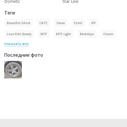
Dometic
Star Line
Теги
Beautiful Ghost
CATZ
Carax
Ezetil
IPF
Love Kills Slowly
MTF
MTF Light
Mobileye
Osram
показать все
Последние фото