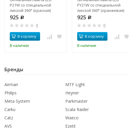
P21W со специальной
PY21W со специальной
линзой 360° (красная)
линзой 360° (оранжевая)
925
925
Р
Р
0
0
В корзину
В корзину
В наличии
В наличии
Бренды
Airman
MTF Light
Philips
Heyner
Meta System
Parkmaster
Carku
Scala Raider
Catz
Waeco
AVS
Ezetil