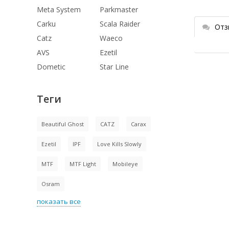
Meta System
Parkmaster
Carku
Scala Raider
Отз
Catz
Waeco
AVS
Ezetil
Dometic
Star Line
Теги
Beautiful Ghost
CATZ
Carax
Ezetil
IPF
Love Kills Slowly
MTF
MTF Light
Mobileye
Osram
показать все