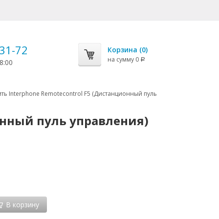
-31-72
Корзина (
0
)
на сумму
0
Р
8:00
ить Interphone Remotecontrol F5 (Дистанционный пуль
онный пуль управления)
В корзину