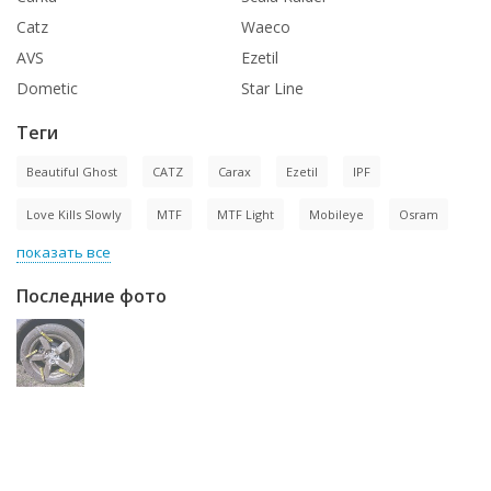
Catz
Waeco
AVS
Ezetil
Dometic
Star Line
Теги
Beautiful Ghost
CATZ
Carax
Ezetil
IPF
Love Kills Slowly
MTF
MTF Light
Mobileye
Osram
показать все
Последние фото