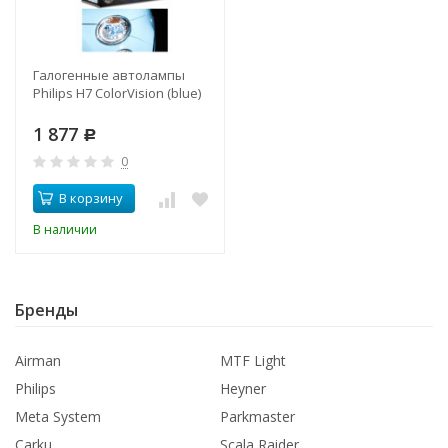
Галогенные автолампы
Philips H7 ColorVision (blue)
1 877
Р
0
В корзину
В наличии
Бренды
Airman
MTF Light
Philips
Heyner
Meta System
Parkmaster
Carku
Scala Raider