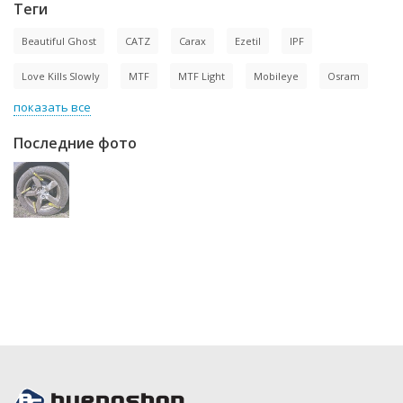
Теги
Beautiful Ghost
CATZ
Carax
Ezetil
IPF
Love Kills Slowly
MTF
MTF Light
Mobileye
Osram
показать все
Последние фото