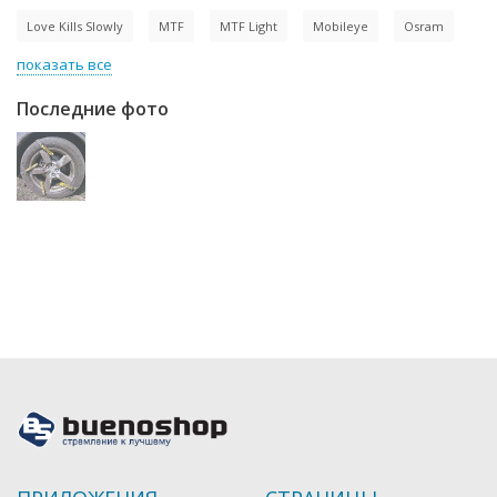
Love Kills Slowly
MTF
MTF Light
Mobileye
Osram
показать все
Последние фото