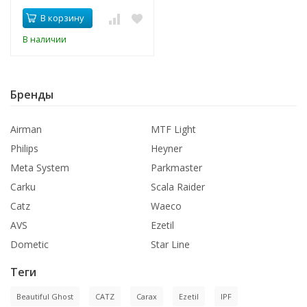
В корзину
В наличии
Бренды
Airman
MTF Light
Philips
Heyner
Meta System
Parkmaster
Carku
Scala Raider
Catz
Waeco
AVS
Ezetil
Dometic
Star Line
Теги
Beautiful Ghost
CATZ
Carax
Ezetil
IPF