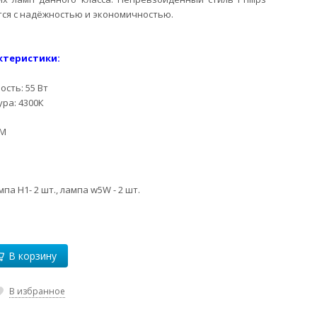
ется с надёжностью и экономичностью.
ктеристики:
сть: 55 Вт
ра: 4300К
SM
па H1- 2 шт., лампа w5W - 2 шт.
В корзину
В избранное