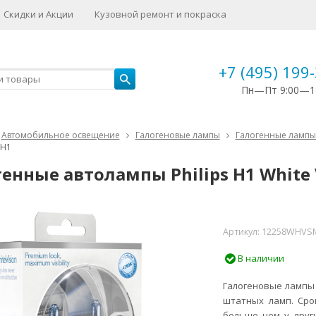
Скидки и Акции
Кузовной ремонт и покраска
+7 (495) 199
Пн—Пт 9:00—1
Автомобильное освещение
Галогеновые лампы
Галогенные лампы 
 H1
енные автолампы Philips H1 White 
Артикул:
12258WHVS
В наличии
Галогеновые ламп
штатных ламп. Сро
больше чем у други