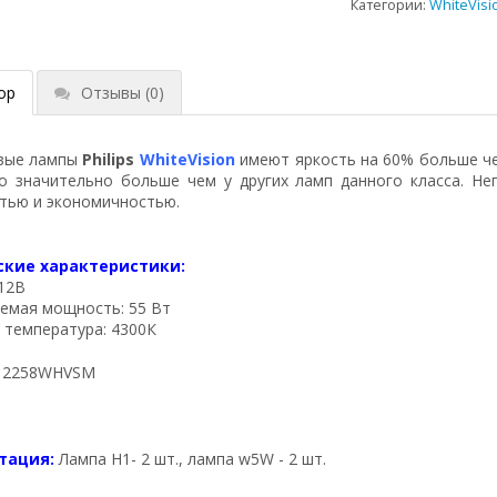
Категории:
WhiteVisi
ор
Отзывы
(0)
вые лампы
Philips
WhiteVision
имеют яркость на 60% больше че
о значительно больше чем у других ламп данного класса. Непр
тью и экономичностью.
ские характеристики:
12В
емая мощность: 55 Вт
 температура: 4300К
 12258WHVSM
тация:
Лампа H1- 2 шт., лампа w5W - 2 шт.