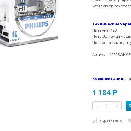
WhiteVision сочета
Технические хара
Питание: 12В
Потребляемая мощно
Цветовая температу
Артикул: 12258WHV
Комплектация:
Лам
1 184
Р
-
+
К сравнению