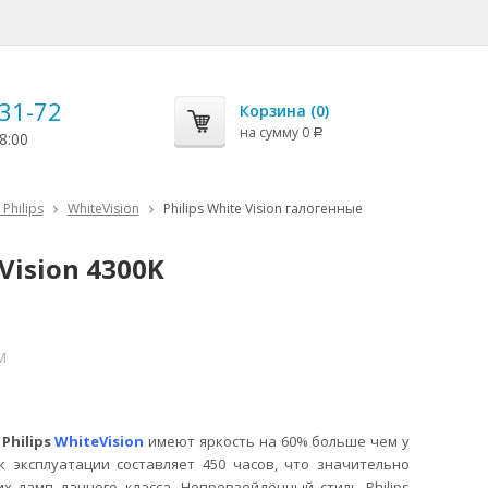
-31-72
Корзина (
0
)
на сумму
0
Р
8:00
Philips
WhiteVision
Philips White Vision галогенные
Vision 4300K
M
ы
Philips
WhiteVision
имеют яркость на 60% больше чем у
к эксплуатации составляет 450 часов, что значительно
х ламп данного класса. Непревзойдённый стиль Philips