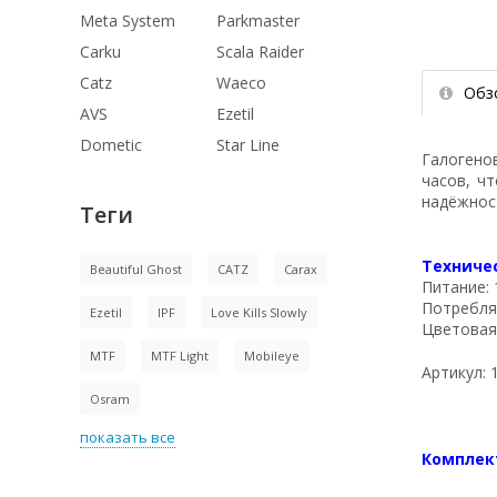
Meta System
Parkmaster
Carku
Scala Raider
Catz
Waeco
Обз
AVS
Ezetil
Dometic
Star Line
Галогено
часов, чт
надёжнос
Теги
Техниче
Beautiful Ghost
CATZ
Carax
Питание: 
Потребля
Ezetil
IPF
Love Kills Slowly
Цветовая
MTF
MTF Light
Mobileye
Артикул:
Osram
показать все
Комплек