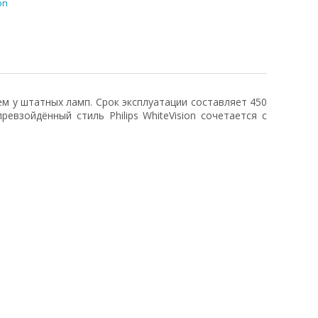
on
м у штатных ламп. Срок эксплуатации составляет 450
евзойдённый стиль Philips WhiteVision сочетается с