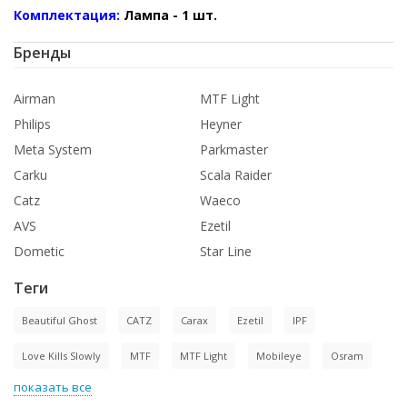
Комплектация:
Лампа - 1 шт.
Бренды
Airman
MTF Light
Philips
Heyner
Meta System
Parkmaster
Carku
Scala Raider
Catz
Waeco
AVS
Ezetil
Dometic
Star Line
Теги
Beautiful Ghost
CATZ
Carax
Ezetil
IPF
Love Kills Slowly
MTF
MTF Light
Mobileye
Osram
показать все