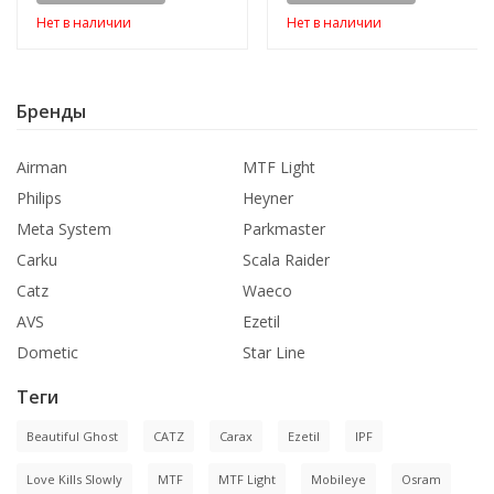
Нет в наличии
Нет в наличии
Бренды
Airman
MTF Light
Philips
Heyner
Meta System
Parkmaster
Carku
Scala Raider
Catz
Waeco
AVS
Ezetil
Dometic
Star Line
Теги
Beautiful Ghost
CATZ
Carax
Ezetil
IPF
Love Kills Slowly
MTF
MTF Light
Mobileye
Osram