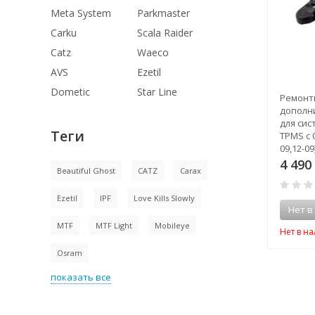
Meta System
Parkmaster
Carku
Scala Raider
Catz
Waeco
AVS
Ezetil
Dometic
Star Line
 контроля
Усилитель сигнала
Ремонт
я и температуры
(репитер) для систем c 09
дополн
TpMaster TPMS 6-
монитором (6-09,12-09)
для сис
Теги
втофургонов,
TPMS c 
3 290
Р
рузных
09,12-09
0
илей, прицепов,
4 490
Beautiful Ghost
CATZ
Carax
ики (6 датчиков).
Нет в наличии
0
Р
Ezetil
IPF
Love Kills Slowly
Нет в наличии
0
Нет в
MTF
MTF Light
Mobileye
Нет в н
наличии
Osram
личии
показать все