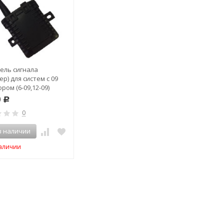
ель сигнала
Ремонтный/
Систе
ер) для систем c 09
дополнительный датчик
давле
ром (6-09,12-09)
для системы TpMaster
в шин
TPMS c 09 монитором (6-
09 дл
0
Р
09,12-09)
боль
0
автом
4 490
Р
спецт
в наличии
0
32 
наличии
Нет в наличии
Нет в наличии
Нет
Нет в